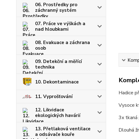
06. Prostředky pro
záchranný systém
07. Práce ve výškách a
nad hloubkami
08. Evakuace a záchrana
osob
Kompl
09. Detekční a měřící
technika
Komple
10. Dekontaminace
Hadice p
11. Vyprošťování
Vysoce kv
12. Likvidace
ekologických havárií
3x tkaná 
13. Přetlaková ventilace
Dlouhá ž
a odsávače kouře