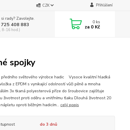
Přihlášení
CZK
 si rady? Zavolejte.
0
ks
 725 408 883
za
0 Kč
, 8-16 hod.)
é spojky
 předního světového výrobce hadic Vysoce kvalitní hladká
 vložka z EPDM s vynikající odolností vůči pěně a mnoha
áliím 3x tkaná polyesterová příze do šroubovice zajišťuje
u životnost proti oděru a vnitřnímu tlaku Dlouhá životnost 20
 nápletu oproti běžným hadicím...
celý popis
tupnost
do 3 dnů