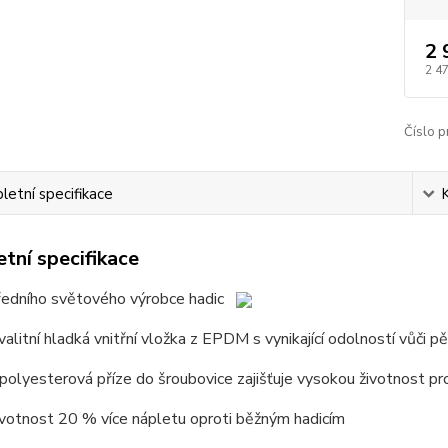
2 
2 4
Číslo p
etní specifikace
tní specifikace
ředního světového výrobce hadic
alitní hladká vnitřní vložka z EPDM s vynikající odolností vůči 
polyesterová příze do šroubovice zajišťuje vysokou životnost pro
ivotnost 20 % více nápletu oproti běžným hadicím