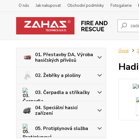
O nás
Jak nakupovat
Obchodní podmínky
Fotogalerie
Úvod
2
01. Přestavby DA, Výroba
hasičských přívěsů
Hadi
02. Žebříky a plošiny
03. Čerpadla a stříkačky
04. Speciální hasicí
zařízení
05. Protiplynová služba