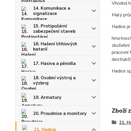
Vhodná ha
14. Komunikace a
signalizace
Malý prům
15. Protipožární
Hadice j
zabezpečení staveb
hmotnost
16. Hašení lithiových
zkušební 
baterií
pracovní 
destrukčn
17. Hasiva a pěnidla
Hadice s
18. Osobní výstroj a
výzbroj
19. Armatury
Zboží 
20. Proudnice a monitory
21. H
21. Hadice