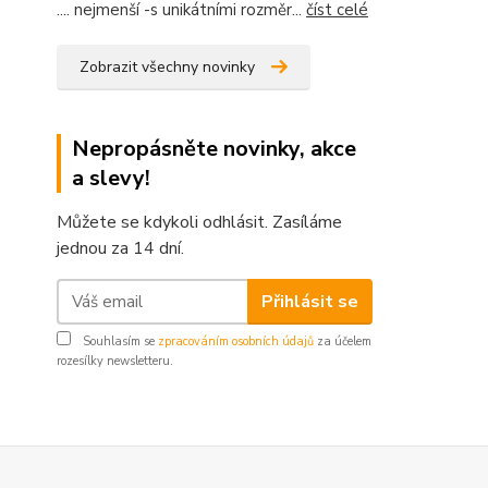
.... nejmenší -s unikátními rozměr...
číst celé
Zobrazit všechny novinky
Nepropásněte novinky, akce
a slevy!
Můžete se kdykoli odhlásit. Zasíláme
jednou za 14 dní.
Přihlásit se
Souhlasím se
zpracováním osobních údajů
za účelem
rozesílky newsletteru.