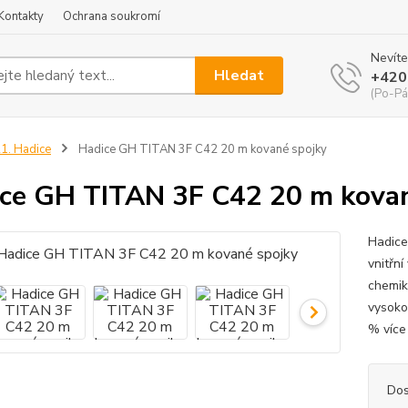
Kontakty
Ochrana soukromí
Nevíte
Hledat
+420
(Po-Pá
1. Hadice
Hadice GH TITAN 3F C42 20 m kované spojky
ce GH TITAN 3F C42 20 m kovan
Hadice
vnitřní
chemik
vysoko
% více
Dos