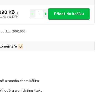
990 Kč
/
ks
Přidat do košíku
71 Kč
bez DPH
roduktu:
2001003
Komentáře
0
pěně a mnoha chemikáliím
ti oděru a vnitřnímu tlaku