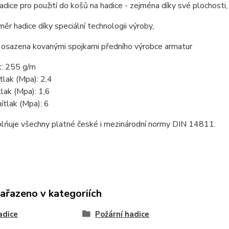
dice pro použití do košů na hadice - zejména díky své plochosti,
ěr hadice díky speciální technologii výroby,
e osazena kovanými spojkami předního výrobce armatur
: 255 g/m
tlak (Mpa): 2,4
tlak (Mpa): 1,6
ítlak (Mpa): 6
plńuje všechny platné české i mezinárodní normy DIN 14811.
zařazeno v kategoriích
adice
Požární hadice