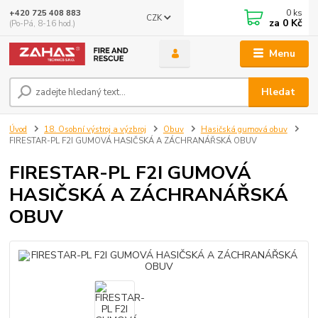
0
ks
+420 725 408 883
CZK
za
0 Kč
(Po-Pá, 8-16 hod.)
Menu
Hledat
Úvod
18. Osobní výstroj a výzbroj
Obuv
Hasičská gumová obuv
FIRESTAR-PL F2I GUMOVÁ HASIČSKÁ A ZÁCHRANÁŘSKÁ OBUV
FIRESTAR-PL F2I GUMOVÁ
HASIČSKÁ A ZÁCHRANÁŘSKÁ
OBUV