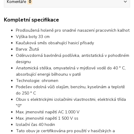
Komentáře
0
Kompletní specifikace
Prodloužená holeně pro snadné nasazení pracovních kalhot
Výška boty 33 cm
Kaučuková směs obsahující hasicí přísady
Barva: Žlutá
Oděruvzdorná bavlněná podšívka, antistatická v pohodlném
designu
Anatomická stélka, omyvatelná v mýdlové vodě do 40 ° C,
absorbující energii běhounu v patě
Technologie: ohromen
Podešev odolná vůči olejům, benzínu, kyselinám a teplotě
do 250 ° C
Obuv s elektrickými izolačními vlastnostmi, elektrická třída
"0"
Max. jmenovité napětí AC 1.000 V
Max. jmenovité napětí 1 500 V ss
Izolační čas 40 hodin
Tato obuv je certifikována pro použití v hasičských a