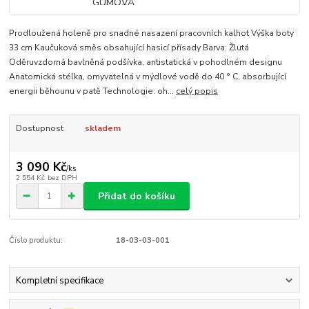
Prodloužená holeně pro snadné nasazení pracovních kalhot Výška boty
33 cm Kaučuková směs obsahující hasicí přísady Barva: Žlutá
Oděruvzdorná bavlněná podšívka, antistatická v pohodlném designu
Anatomická stélka, omyvatelná v mýdlové vodě do 40 ° C, absorbující
energii běhounu v patě Technologie: oh...
celý popis
Dostupnost
skladem
3 090 Kč
/
ks
2 554 Kč
bez DPH
Přidat do košíku
Číslo produktu:
18-03-03-001
Kompletní specifikace