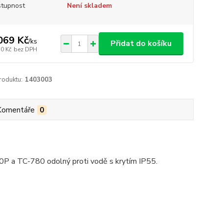
tupnost
Není skladem
069 Kč
/
ks
Přidat do košíku
10 Kč
bez DPH
roduktu:
1403003
Komentáře
0
0P a TC-780 odolný proti vodě s krytím IP55.