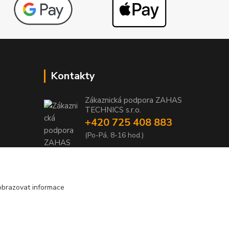
Kontakty
Zákaznická podpora ZAHAS
TECHNICS s.r.o.
+420 725 408 883
1
(Po-Pá, 8-16 hod.)
1
info@zahas-technics.eu
obrazovat informace