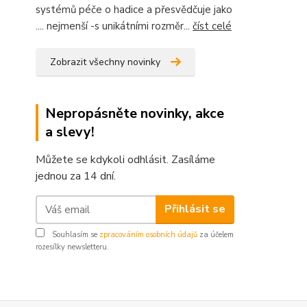
systémů péče o hadice a přesvědčuje jako
.... nejmenší -s unikátními rozměr...
číst celé
Zobrazit všechny novinky
Nepropásněte novinky, akce
a slevy!
Můžete se kdykoli odhlásit. Zasíláme
jednou za 14 dní.
Přihlásit se
Souhlasím se
zpracováním osobních údajů
za účelem
rozesílky newsletteru.