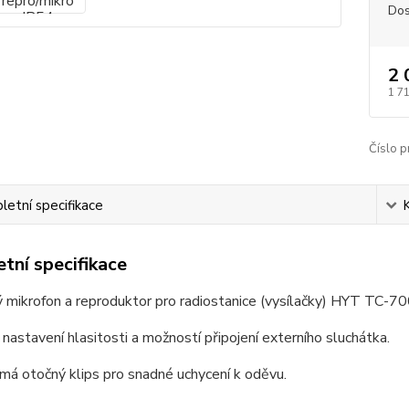
Dos
2 
1 7
Číslo p
etní specifikace
tní specifikace
mikrofon a reproduktor pro radiostanice (vysílačky) HYT TC-70
nastavení hlasitosti a možností připojení externího sluchátka.
má otočný klips pro snadné uchycení k oděvu.