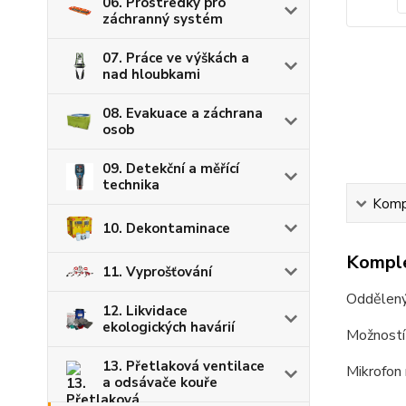
06. Prostředky pro
záchranný systém
07. Práce ve výškách a
nad hloubkami
08. Evakuace a záchrana
osob
09. Detekční a měřící
technika
Kompl
10. Dekontaminace
Komple
11. Vyprošťování
Oddělený 
12. Likvidace
ekologických havárií
Možností 
13. Přetlaková ventilace
Mikrofon 
a odsávače kouře