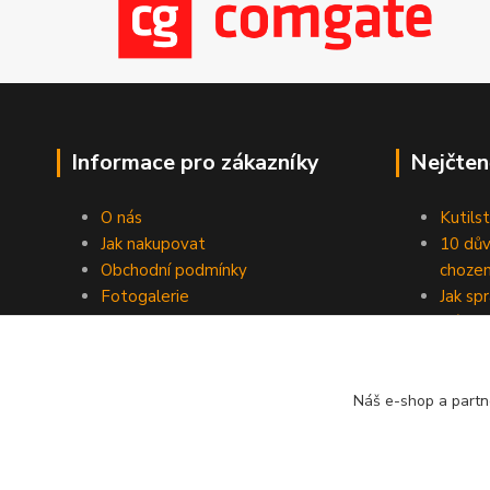
Informace pro zákazníky
Nejčten
O nás
Kutilst
Jak nakupovat
10 dův
Obchodní podmínky
chozen
Fotogalerie
Jak sp
Kontakty
Náhod
Blog
Náš e-shop a partn