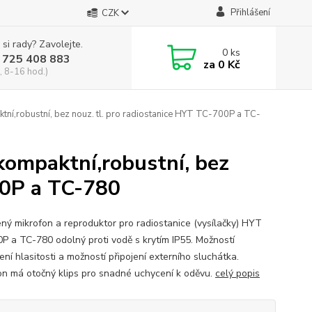
Přihlášení
CZK
 si rady? Zavolejte.
0
ks
 725 408 883
za
0 Kč
, 8-16 hod.)
í,robustní, bez nouz. tl. pro radiostanice HYT TC-700P a TC-
ompaktní,robustní, bez
00P a TC-780
ný mikrofon a reproduktor pro radiostanice (vysílačky) HYT
P a TC-780 odolný proti vodě s krytím IP55. Možností
ní hlasitosti a možností připojení externího sluchátka.
on má otočný klips pro snadné uchycení k oděvu.
celý popis