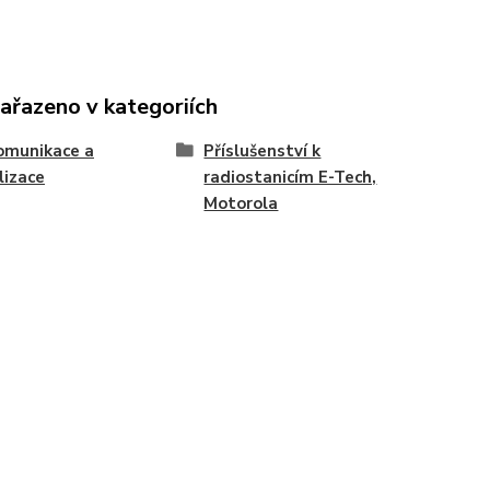
zařazeno v kategoriích
omunikace a
Příslušenství k
lizace
radiostanicím E-Tech,
Motorola