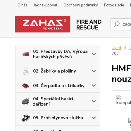
O nás
Jak nakupovat
Obchodní podmínky
Fotogalerie
Úvod
1
01. Přestavby DA, Výroba
780
hasičských přívěsů
HMF-
02. Žebříky a plošiny
nouz
03. Čerpadla a stříkačky
04. Speciální hasicí
zařízení
05. Protiplynová služba