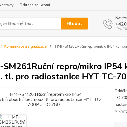
Kontakty
Ochrana soukromí
Nevíte
Hledat
+420
(Po-Pá
4. Komunikace a signalizace
HMF-SM261Ruční repro/mikro IP54 kompaktn
SM261Ruční repro/mikro IP54 k
. tl. pro radiostanice HYT TC-7
Odděle
TC-700
nastave
Mikrof