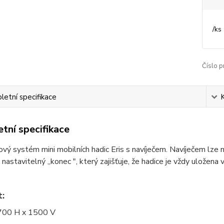
/
ks
Číslo p
etní specifikace
tní specifikace
ový systém mini mobilních hadic Eris s navíječem. Navíječem lze
, nastavitelný „konec ", který zajišťuje, že hadice je vždy uložena
t:
700 H x 1500 V