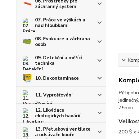
06. Prostředky pro
záchranný systém
07. Práce ve výškách a
nad hloubkami
08. Evakuace a záchrana
osob
09. Detekční a měřící
Kompl
technika
10. Dekontaminace
Komple
Pětipolic
11. Vyprošťování
jedinečný
75mm.
12. Likvidace
ekologických havárií
Velikos
13. Přetlaková ventilace
200 Š x 
a odsávače kouře