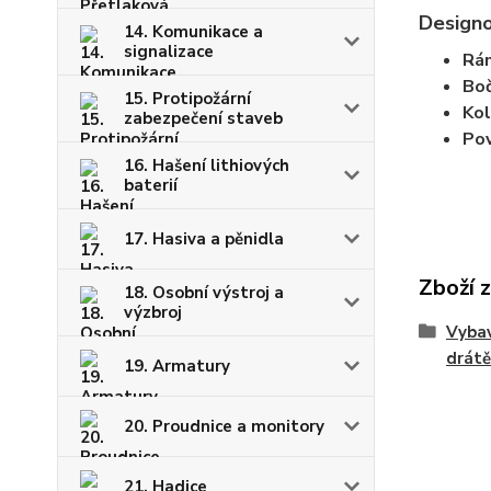
Designo
14. Komunikace a
signalizace
Rá
Boč
15. Protipožární
Kol
zabezpečení staveb
Pov
16. Hašení lithiových
baterií
17. Hasiva a pěnidla
Zboží 
18. Osobní výstroj a
výzbroj
Vybav
drát
19. Armatury
20. Proudnice a monitory
21. Hadice