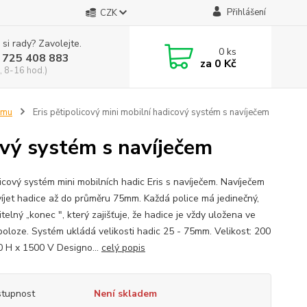
Přihlášení
CZK
 si rady? Zavolejte.
0
ks
 725 408 883
za
0 Kč
, 8-16 hod.)
amu
Eris pětipolicový mini mobilní hadicový systém s navíječem
ový systém s navíječem
licový systém mini mobilních hadic Eris s navíječem. Navíječem
víjet hadice až do průměru 75mm. Každá police má jedinečný,
telný „konec ", který zajišťuje, že hadice je vždy uložena ve
 poloze. Systém ukládá velikosti hadic 25 - 75mm. Velikost: 200
0 H x 1500 V Designo...
celý popis
tupnost
Není skladem