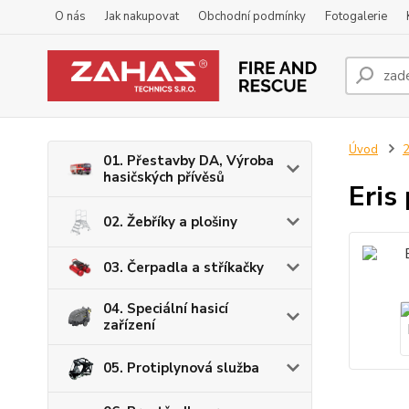
O nás
Jak nakupovat
Obchodní podmínky
Fotogalerie
Úvod
2
01. Přestavby DA, Výroba
hasičských přívěsů
Eris
02. Žebříky a plošiny
03. Čerpadla a stříkačky
04. Speciální hasicí
zařízení
05. Protiplynová služba