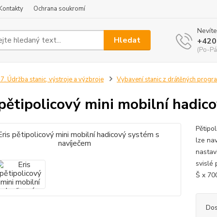
Kontakty
Ochrana soukromí
Nevíte
Hledat
+420
(Po-Pá
7. Údržba stanic, výstroje a výzbroje
Vybavení stanic z drátěných progr
 pětipolicový mini mobilní hadic
Pětipo
lze na
nastavi
svislé
Š x 70
Dos