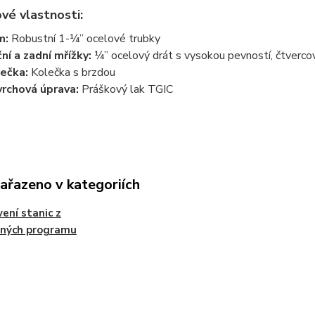
vé vlastnosti:
m:
Robustní 1-¼” ocelové trubky
ní a zadní mřížky:
¼” ocelový drát s vysokou pevností, čtvercov
ečka:
Kolečka s brzdou
rchová úprava:
Práškový lak TGIC
zařazeno v kategoriích
ení stanic z
ěných programu