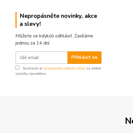
Nepropásněte novinky, akce
a slevy!
Můžete se kdykoli odhlásit. Zasíláme
jednou za 14 dní.
Přihlásit se
Souhlasím se
zpracováním osobních údajů
za účelem
rozesílky newsletteru.
N