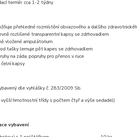
ací termín: cca 1-2 týdny
žňuje přehledné rozmístění obvazového a dalšího zdravotnickéh
evně rozlišené transparentní kapsy se zdrhovadlem
ně vložené ampulátorium
od tašky lemuje pět kapes se zdrhovadlem
ruhy na záda, popruhy pro přenos v ruce
 čelní kapsy
ybavený dle vyhlášky č. 283/2009 Sb.
a vyšší hmotnostní třídy s počtem čtyř a výše sedadel)
ace vybavení