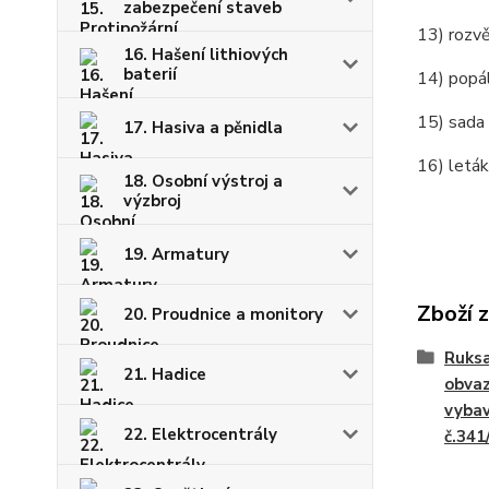
zabezpečení staveb
13)
16. Hašení lithiových
baterií
14) 
15) 
17. Hasiva a pěnidla
16) let
18. Osobní výstroj a
výzbroj
19. Armatury
Zboží 
20. Proudnice a monitory
Ruksa
21. Hadice
obvaz
vybav
22. Elektrocentrály
č.341