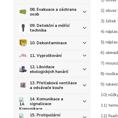
1) ob
08. Evakuace a záchrana
2) ob
osob
3) 
09. Detekční a měřící
technika
4) ná
5) náp
10. Dekontaminace
6) ob
11. Vyprošťování
7) resus
12. Likvidace
ekologických havárií
8) r
13. Přetlaková ventilace
9) ru
a odsávače kouře
10
14. Komunikace a
signalizace
11) 
15. Protipožární
12) f