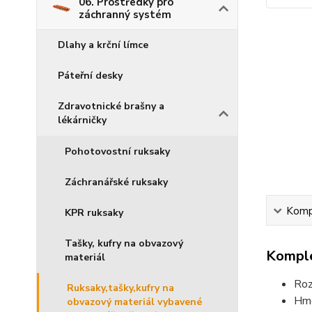
06. Prostředky pro
záchranný systém
Dlahy a krční límce
Páteřní desky
Zdravotnické brašny a
lékárničky
Pohotovostní ruksaky
Záchranářské ruksaky
Kompl
KPR ruksaky
Tašky, kufry na obvazový
Komple
materiál
Roz
Ruksaky,tašky,kufry na
Hmo
obvazový materiál vybavené