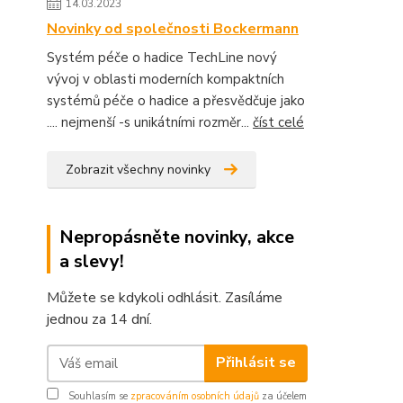
14.03.2023
Novinky od společnosti Bockermann
Systém péče o hadice TechLine nový
vývoj v oblasti moderních kompaktních
systémů péče o hadice a přesvědčuje jako
.... nejmenší -s unikátními rozměr...
číst celé
Zobrazit všechny novinky
Nepropásněte novinky, akce
a slevy!
Můžete se kdykoli odhlásit. Zasíláme
jednou za 14 dní.
Přihlásit se
Souhlasím se
zpracováním osobních údajů
za účelem