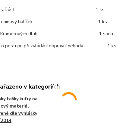
 rozvěrač úst 1 ks
popáleninový balíček 1 ks
sada Kramerových dlah 1 sada
ák o postupu při zvládání dopravní nehody 1 ks
zařazeno v kategoriích
ky,tašky,kufry na
ový materiál
ené dle vyhlášky
/2014