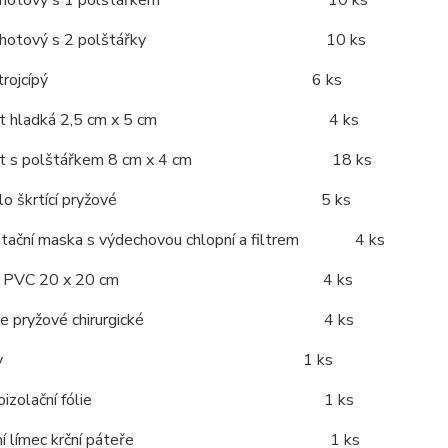
vaz hotový s 1 polštářkem 10 ks
vaz hotový s 2 polštářky 10 ks
šátek trojcípý 6 ks
plast hladká 2,5 cm x 5 cm 4 ks
last s polštářkem 8 cm x 4 cm 18 ks
inadlo škrtící pryžové 5 ks
citační maska s výdechovou chlopní a filtrem 4 ks
ouška PVC 20 x 20 cm 4 ks
kavice pryžové chirurgické 4 ks
) nůžky 1 ks
termoizolační fólie 1 ks
ixační límec krční páteře 1 ks