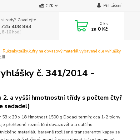
Přihlášení
CZK
 si rady? Zavolejte.
0
ks
 725 408 883
za
0 Kč
, 8-16 hod.)
Ruksaky,tašky,kufry na obvazový materiál vybavené dle vyhlášky
III
yhlášky č. 341/2014 -
a 2. a vyšší hmotnostní třídy s počtem čtyř
ce sedadel)
 53 x 29 x 18 Hmotnost 1500 g Dodací termín: cca 1-2 týdny
je přehledné rozmístění obvazového a dalšího
tnického materiálu barevně rozlišené transparentní kapsy se
adlem volně vložené ampulátorium obvod tašky lemuje pět