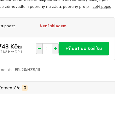
se zdrhovadlem popruhy na záda, popruhy pro p...
celý popis
tupnost
Není skladem
743 Kč
/
ks
Přidat do košíku
52 Kč
bez DPH
roduktu:
ER-20/HZS/III
Komentáře
0