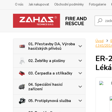
O nás
Jak nakupovat
Obchodní podmínky
Fotogalerie
Úvod
0
01. Přestavby DA, Výroba
č.341/201
hasičských přívěsů
ER-2
02. Žebříky a plošiny
Lékár
03. Čerpadla a stříkačky
04. Speciální hasicí
zařízení
05. Protiplynová služba