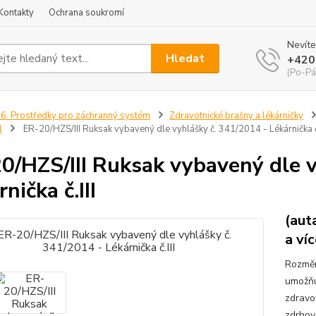
Kontakty
Ochrana soukromí
Nevíte
Hledat
+420
(Po-Pá
6. Prostředky pro záchranný systém
Zdravotnické brašny a lékárničky
4
ER-20/HZS/III Ruksak vybavený dle vyhlášky č. 341/2014 - Lékárnička č.
0/HZS/III Ruksak vybavený dle v
nička č.III
(aut
a ví
Rozměr
umožňu
zdravo
zdrhov