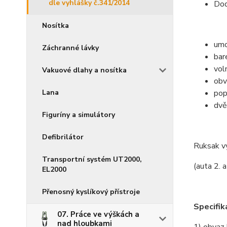
dle vyhlášky č.341/2014
Dod
Nosítka
umo
Záchranné lávky
bar
vol
Vakuové dlahy a nosítka
obv
pop
Lana
dvě
Figuríny a simulátory
Defibrilátor
Ruksak v
Transportní systém UT2000,
(auta 2. 
EL2000
Přenosný kyslíkový přístroje
Specifik
07. Práce ve výškách a
nad hloubkami