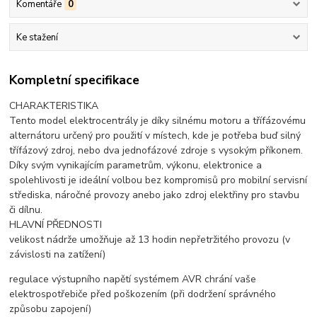
Komentáře
0
Ke stažení
Kompletní specifikace
CHARAKTERISTIKA
Tento model elektrocentrály je díky silnému motoru a třífázovému
alternátoru určený pro použití v místech, kde je potřeba buď silný
třífázový zdroj, nebo dva jednofázové zdroje s vysokým příkonem.
Díky svým vynikajícím parametrům, výkonu, elektronice a
spolehlivosti je ideální volbou bez kompromisů pro mobilní servisní
střediska, náročné provozy anebo jako zdroj elektřiny pro stavbu
či dílnu.
HLAVNÍ PŘEDNOSTI
velikost nádrže umožňuje až 13 hodin nepřetržitého provozu (v
závislosti na zatížení)
regulace výstupního napětí systémem AVR chrání vaše
elektrospotřebiče před poškozením (při dodržení správného
způsobu zapojení)