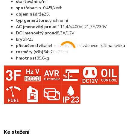
startování
ruční
spotřeba
min. 0,45l/kWh
objem nádrže
25l
typ generátoru
synchronní
AC jmenovitý proud
If 11,4A/400V, 21,7A/230V
DC jmenovitý proud
8,3A/12V
krytí
IP23
příslušenství
kabel + svěrky k 12V zásuvce, klíč na svíčku
rozměry (všh)
64×70×77cm
hmotnost
89,6kg
Ke stažení