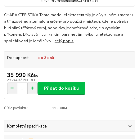
CHARAKTERISTIKA Tento model elektrocentrály je díky silnému motoru
a třífázovému alternátoru určený pro použití v místech, kde je potřeba
buď silný třífázový zdroj, nebo dva jednofázové zdroje s vysokým
příkonem. Díky svým vynikajícím parametrům, výkonu, elektronice a
spolehlivosti je ideální vo...
celý popis
Dostupnost
do 3 dnů
35 990 Kč
/
ks
29 744 Kč
bez DPH
Přidat do košíku
Číslo produktu:
1903004
Kompletní specifikace