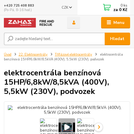
0
ks
+420 725 408 883
CZK
za
0 Kč
(Po-Pá, 8-16 hod.)
Menu
Hledat
Úvod
22. Elektrocentrály
Třífázové elektrocentrály
elektrocentrála
benzínová 15HP/6,8kW/8,5kVA (400V), 5,5kW (230V), podvozek
elektrocentrála benzínová
15HP/6,8kW/8,5kVA (400V),
5,5kW (230V), podvozek