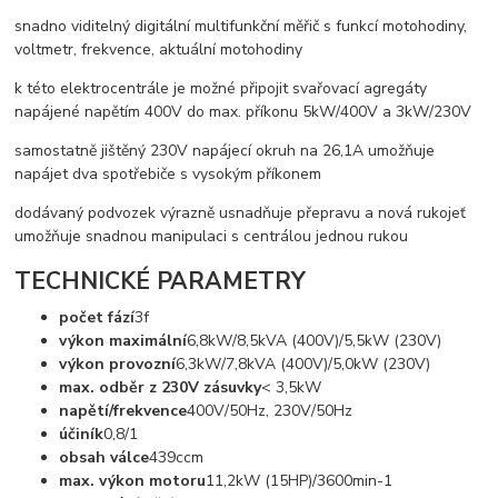
snadno viditelný digitální multifunkční měřič s funkcí motohodiny,
voltmetr, frekvence, aktuální motohodiny
k této elektrocentrále je možné připojit svařovací agregáty
napájené napětím 400V do max. příkonu 5kW/400V a 3kW/230V
samostatně jištěný 230V napájecí okruh na 26,1A umožňuje
napájet dva spotřebiče s vysokým příkonem
dodávaný podvozek výrazně usnadňuje přepravu a nová rukojeť
umožňuje snadnou manipulaci s centrálou jednou rukou
TECHNICKÉ PARAMETRY
počet fází
3f
výkon maximální
6,8kW/8,5kVA (400V)/5,5kW (230V)
výkon provozní
6,3kW/7,8kVA (400V)/5,0kW (230V)
max. odběr z 230V zásuvky
< 3,5kW
napětí/frekvence
400V/50Hz, 230V/50Hz
účiník
0,8/1
obsah válce
439ccm
max. výkon motoru
11,2kW (15HP)/3600min-1