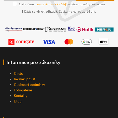
Souhlasím se
zpracováním osobních údajů
za účelem rozesílky newsletteru.
Můžete se kdykoli odhlásit. Zasíláme jednou za 14 dní.
Informace pro zákazníky
O nás
Jak nakupovat
Obchodní podmínky
Fotogalerie
Kontakty
Blog