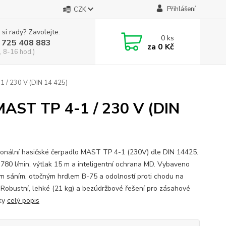
Přihlášení
CZK
 si rady? Zavolejte.
0
ks
 725 408 883
za
0 Kč
, 8-16 hod.)
1 / 230 V (DIN 14 425)
 MAST TP 4-1 / 230 V (DIN
ionální hasičské čerpadlo MAST TP 4-1 (230V) dle DIN 14425.
 780 l/min, výtlak 15 m a inteligentní ochrana MD. Vybaveno
m sáním, otočným hrdlem B-75 a odolností proti chodu na
 Robustní, lehké (21 kg) a bezúdržbové řešení pro zásahové
ky
celý popis