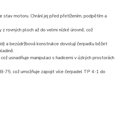
e stav motoru. Chrání jej před přetížením, podpětím a
.
z rovných ploch až do velmi nízké úrovně, což
bid) a bezúdržbová konstrukce dovolují čerpadlu běžet
hladině.
, což usnadňuje manipulaci s hadicemi v úzkých prostorách
 B-75, což umožňuje zapojit více čerpadel TP 4-1 do