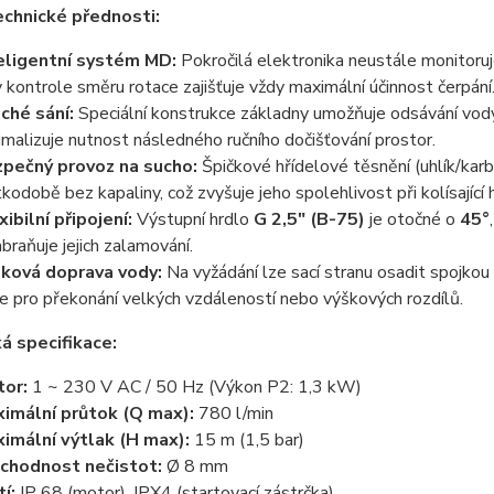
echnické přednosti:
eligentní systém MD:
Pokročilá elektronika neustále monitoruj
y kontrole směru rotace zajišťuje vždy maximální účinnost čerpání
ché sání:
Speciální konstrukce základny umožňuje odsávání vody 
imalizuje nutnost následného ručního dočišťování prostor.
pečný provoz na sucho:
Špičkové hřídelové těsnění (uhlík/kar
tkodobě bez kapaliny, což zvyšuje jeho spolehlivost při kolísající 
xibilní připojení:
Výstupní hrdlo
G 2,5" (B-75)
je otočné o
45°
abraňuje jejich zalamování.
ková doprava vody:
Na vyžádání lze sací stranu osadit spojkou
ie pro překonání velkých vzdáleností nebo výškových rozdílů.
á specifikace:
or:
1 ~ 230 V AC / 50 Hz (Výkon P2: 1,3 kW)
imální průtok (Q max):
780 l/min
imální výtlak (H max):
15 m (1,5 bar)
chodnost nečistot:
Ø 8 mm
tí:
IP 68 (motor), IPX4 (startovací zástrčka)