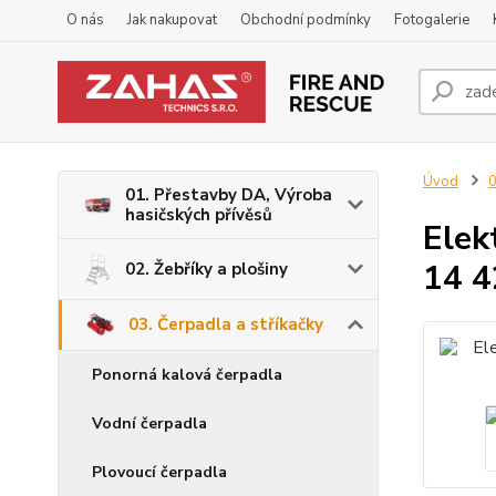
O nás
Jak nakupovat
Obchodní podmínky
Fotogalerie
Úvod
0
01. Přestavby DA, Výroba
hasičských přívěsů
Elek
14 4
02. Žebříky a plošiny
03. Čerpadla a stříkačky
Ponorná kalová čerpadla
Vodní čerpadla
Plovoucí čerpadla