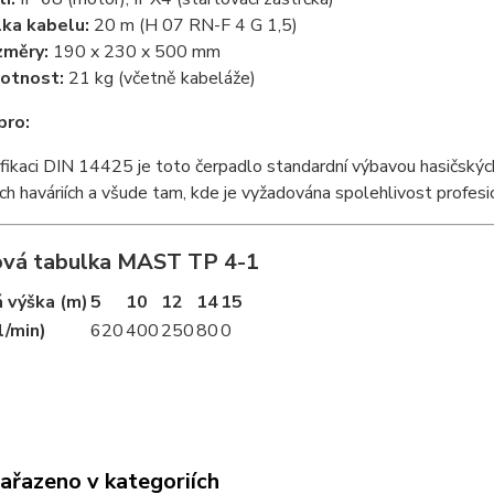
ka kabelu:
20 m (H 07 RN-F 4 G 1,5)
změry:
190 x 230 x 500 mm
otnost:
21 kg (včetně kabeláže)
pro:
ifikaci DIN 14425 je toto čerpadlo standardní výbavou hasičských
ch haváriích a všude tam, kde je vyžadována spolehlivost profesio
vá tabulka MAST TP 4-1
 výška (m)
5
10
12
14
15
l/min)
620
400
250
80
0
zařazeno v kategoriích