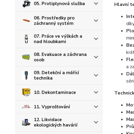
05. Protiplynová služba
Hlavní t
Int
06. Prostředky pro
dík
záchranný systém
Plo
07. Práce ve výškách a
min
nad hloubkami
Bez
krá
08. Evakuace a záchrana
Fle
osob
a z
09. Detekční a měřící
Dál
technika
sér
10. Dekontaminace
Technick
Mot
11. Vyprošťování
Max
Max
12. Likvidace
ekologických havárií
Prů
Kry