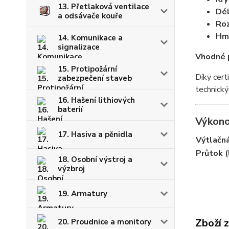
13. Přetlaková ventilace
Dél
a odsávače kouře
Ro
Hm
14. Komunikace a
signalizace
Vhodné 
15. Protipožární
Díky cert
zabezpečení staveb
technický
16. Hašení lithiových
baterií
Výkono
17. Hasiva a pěnidla
Výtlačná
Průtok (
18. Osobní výstroj a
výzbroj
19. Armatury
Zboží 
20. Proudnice a monitory