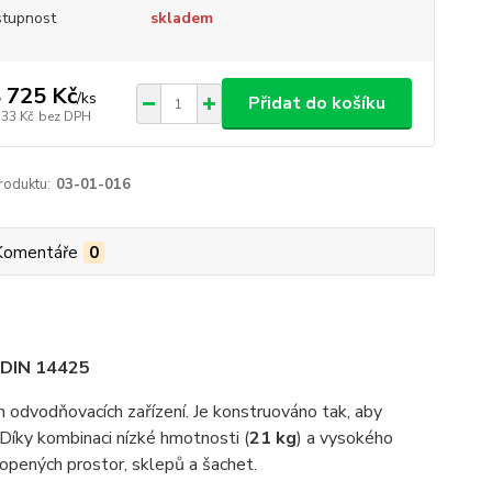
tupnost
skladem
 725 Kč
/
ks
Přidat do košíku
533 Kč
bez DPH
roduktu:
03-01-016
Komentáře
0
e DIN 14425
h odvodňovacích zařízení. Je konstruováno tak, aby
Díky kombinaci nízké hmotnosti (
21 kg
) a vysokého
opených prostor, sklepů a šachet.