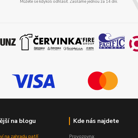
Můžete se kdykoli odhlásit. Zasíláme jednou za 14 dní.
ější na blogu
Kde nás najdete
ví na zahradu patří
Provozovna: