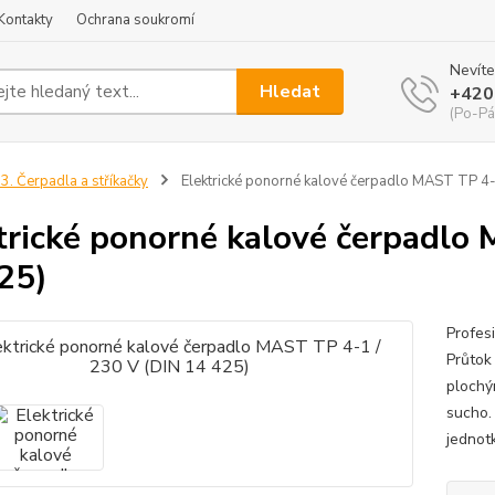
Kontakty
Ochrana soukromí
Nevíte
Hledat
+420
(Po-Pá
3. Čerpadla a stříkačky
Elektrické ponorné kalové čerpadlo MAST TP 4-
trické ponorné kalové čerpadlo
25)
Profes
Průtok
plochý
sucho.
jednot