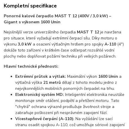
Kompletní specifikace
Ponorné kalové čerpadlo MAST T 12 (400V / 3,0 kW) –
Gigant s výkonem 1600 l/min
Nejsilnější verze univerzálního čerpadla
MAST T 12
je navržena
pro situace, které vyžadují extrémní čerpací sílu. Díky motoru o
výkonu
3,0 kW
a osazení výtlačným hrdlem pro spojky
A-110
(4")
dokáže toto zařízení v krátkém čase odčerpat rozsáhlé vodní
plochy nebo doplňovat požární techniku při velkých požárech.
Hlavní technické přednosti:
Extrémní průtok a výtlak:
Maximální výkon
1600 l/min
a
výtlačná výška
21 metrů
dělají z tohoto modelu jedno z
nejvýkonnějších mobilních ponorných čerpadel na trhu.
Elektronický systém MD:
Inteligentní elektronika neustále
monitoruje směr otáčení, podpětí a přetížení motoru. Tato
"chytrá" ochrana výrazně prodlužuje životnost stroje a
zabraňuje poškození při nesprávném zapojení fází.
Vícestupňové čerpání (A-110):
Na vyžádání lze sací
stranu osadit spojkou A-110, což umožňuje sériové zapojení