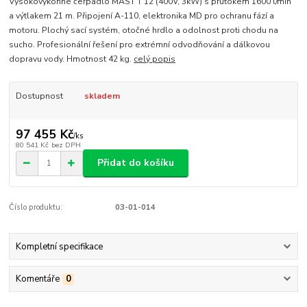
Vysokovýkonné čerpadlo MAST T 12 (400V, 3kW) s průtokem 1600 l/min
a výtlakem 21 m. Připojení A-110, elektronika MD pro ochranu fází a
motoru. Plochý sací systém, otočné hrdlo a odolnost proti chodu na
sucho. Profesionální řešení pro extrémní odvodňování a dálkovou
dopravu vody. Hmotnost 42 kg.
celý popis
Dostupnost
skladem
97 455 Kč
/
ks
80 541 Kč
bez DPH
Přidat do košíku
Číslo produktu:
03-01-014
Kompletní specifikace
Komentáře
0