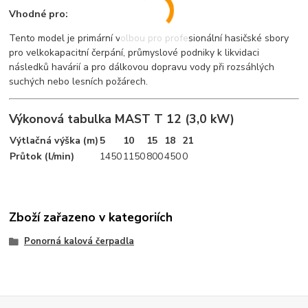
Vhodné pro:
Tento model je primární volbou pro profesionální hasičské sbory
pro velkokapacitní čerpání, průmyslové podniky k likvidaci
následků havárií a pro dálkovou dopravu vody při rozsáhlých
suchých nebo lesních požárech.
Výkonová tabulka MAST T 12 (3,0 kW)
Výtlačná výška (m)
5
10
15
18
21
Průtok (l/min)
1450
1150
800
450
0
Zboží zařazeno v kategoriích
Ponorná kalová čerpadla