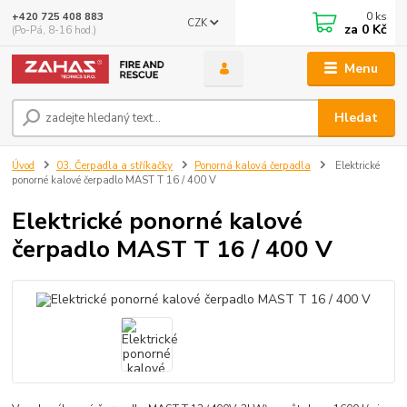
0
ks
+420 725 408 883
CZK
za
0 Kč
(Po-Pá, 8-16 hod.)
Menu
Hledat
Úvod
03. Čerpadla a stříkačky
Ponorná kalová čerpadla
Elektrické
ponorné kalové čerpadlo MAST T 16 / 400 V
Elektrické ponorné kalové
čerpadlo MAST T 16 / 400 V