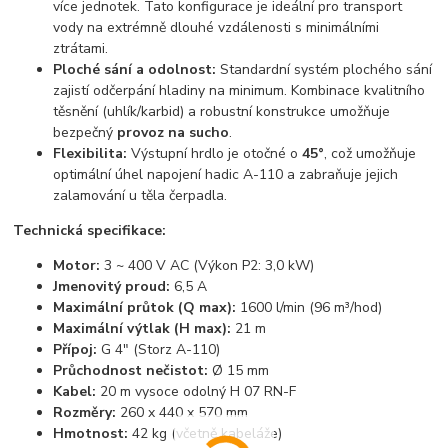
více jednotek. Tato konfigurace je ideální pro transport
vody na extrémně dlouhé vzdálenosti s minimálními
ztrátami.
Ploché sání a odolnost:
Standardní systém plochého sání
zajistí odčerpání hladiny na minimum. Kombinace kvalitního
těsnění (uhlík/karbid) a robustní konstrukce umožňuje
bezpečný
provoz na sucho
.
Flexibilita:
Výstupní hrdlo je otočné o
45°
, což umožňuje
optimální úhel napojení hadic A-110 a zabraňuje jejich
zalamování u těla čerpadla.
Technická specifikace:
Motor:
3 ~ 400 V AC (Výkon P2: 3,0 kW)
Jmenovitý proud:
6,5 A
Maximální průtok (Q max):
1600 l/min (96 m³/hod)
Maximální výtlak (H max):
21 m
Přípoj:
G 4" (Storz A-110)
Průchodnost nečistot:
Ø 15 mm
Kabel:
20 m vysoce odolný H 07 RN-F
Rozměry:
260 x 440 x 570 mm
Hmotnost:
42 kg (včetně kabeláže)