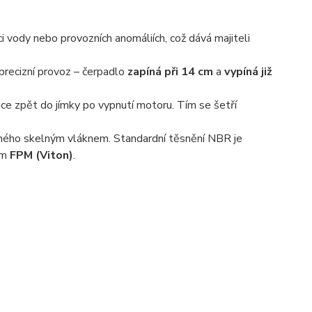
i vody nebo provozních anomáliích, což dává majiteli
precizní provoz – čerpadlo
zapíná při 14 cm
a
vypíná již
ce zpět do jímky po vypnutí motoru. Tím se šetří
ného skelným vláknem. Standardní těsnění NBR je
ním
FPM (Viton)
.