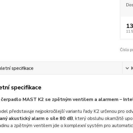
Dos
13
11 
Číslo p
etní specifikace
tní specifikace
čerpadlo MAST K2 se zpětným ventilem a alarmem – Intel
el představuje nejpokročilejší variantu řady K2 určenou pro odv
aný akustický alarm o síle 80 dB
, který obsluhu okamžitě upo
adinu a zpětným ventilem jde o komplexní systém pro automatic