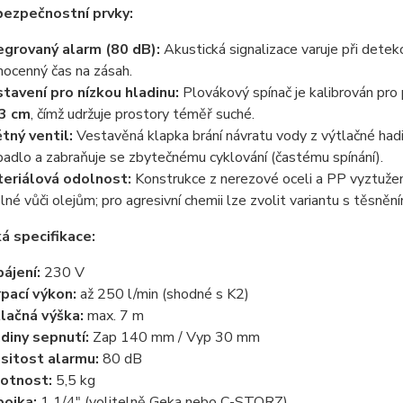
bezpečnostní prvky:
egrovaný alarm (80 dB):
Akustická signalizace varuje při detekc
hocenný čas na zásah.
tavení pro nízkou hladinu:
Plovákový spínač je kalibrován pro 
 3 cm
, čímž udržuje prostory téměř suché.
tný ventil:
Vestavěná klapka brání návratu vody z výtlačné hadi
padlo a zabraňuje se zbytečnému cyklování (častému spínání).
eriálová odolnost:
Konstrukce z nerezové oceli a PP vyztuže
lné vůči olejům; pro agresivní chemii lze zvolit variantu s těsně
á specifikace:
ájení:
230 V
pací výkon:
až 250 l/min (shodné s K2)
lačná výška:
max. 7 m
diny sepnutí:
Zap 140 mm / Vyp 30 mm
sitost alarmu:
80 dB
otnost:
5,5 kg
pojka:
1 1/4" (volitelně Geka nebo C-STORZ)