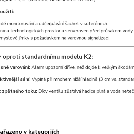
oužití:
alé monitorování a odčerpávání šachet v suterénech.
rana technologických prostor a serveroven před průsakem vody.
myslové jímky s požadavkem na varovnou signalizaci.
 oproti standardnímu modelu K2:
sné varování:
Alarm upozorní dříve, než dojde k velkým škodám
ktivnější sání:
Vypíná při mnohem nižší hladině (3 cm vs. standar
 zpětného toku:
Díky ventilu zůstává hadice plná a voda neteč
zařazeno v kategoriích