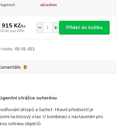
tupnost
skladem
 915 Kč
/
ks
Přidat do košíku
500 Kč
bez DPH
roduktu:
03-01-022
Komentáře
0
igentní strážce suterénu
odňování sklepů a šachet. Hlavní předností je
zorní na krizový stav. V kombinaci s nastavením pro
kou ochranu objektů.