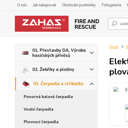
O nás
Jak nakupovat
Obchodní podmínky
Fotogalerie
Úvod
0
01. Přestavby DA, Výroba
hasičských přívěsů
Elek
plov
02. Žebříky a plošiny
03. Čerpadla a stříkačky
Ponorná kalová čerpadla
Vodní čerpadla
Plovoucí čerpadla