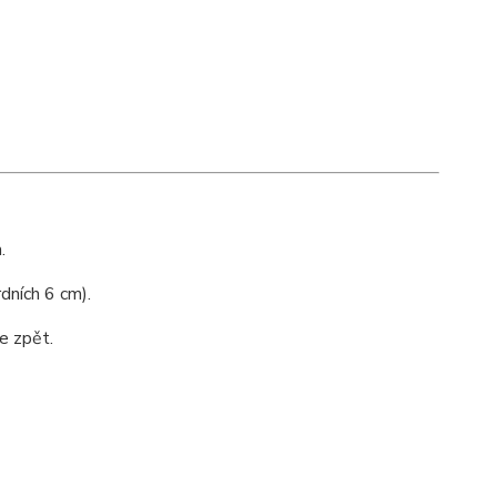
.
dních 6 cm).
e zpět.