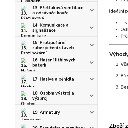
13. Přetlaková ventilace
Ideální p
a odsávače kouře
Trv
14. Komunikace a
Och
signalizace
Prů
15. Protipožární
zabezpečení staveb
Výhody
16. Hašení lithiových
Vča
baterií
Efe
17. Hasiva a pěnidla
Bez
18. Osobní výstroj a
výzbroj
19. Armatury
Zboží 