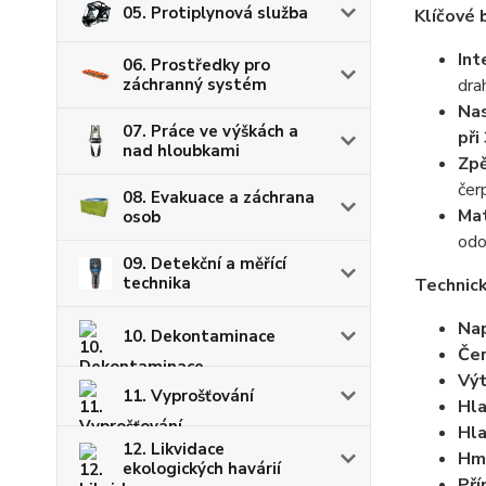
05. Protiplynová služba
Klíčové 
Int
06. Prostředky pro
dra
záchranný systém
Nas
07. Práce ve výškách a
při
nad hloubkami
Zpě
čer
08. Evakuace a záchrana
Mat
osob
odo
09. Detekční a měřící
technika
Technick
Nap
10. Dekontaminace
Čer
Výt
11. Vyprošťování
Hla
Hla
12. Likvidace
Hm
ekologických havárií
Pří