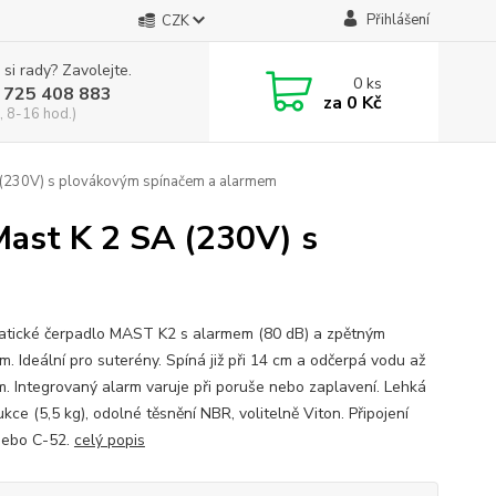
Přihlášení
CZK
 si rady? Zavolejte.
0
ks
 725 408 883
za
0 Kč
, 8-16 hod.)
A (230V) s plovákovým spínačem a alarmem
Mast K 2 SA (230V) s
tické čerpadlo MAST K2 s alarmem (80 dB) a zpětným
m. Ideální pro suterény. Spíná již při 14 cm a odčerpá vodu až
m. Integrovaný alarm varuje při poruše nebo zaplavení. Lehká
kce (5,5 kg), odolné těsnění NBR, volitelně Viton. Připojení
nebo C-52.
celý popis