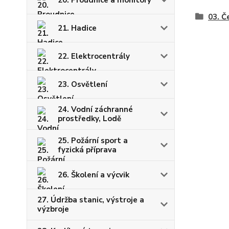
20. Proudnice a monitory
03. Č
21. Hadice
22. Elektrocentrály
23. Osvětlení
24. Vodní záchranné
prostředky, Lodě
25. Požární sport a
fyzická příprava
26. Školení a výcvik
27. Údržba stanic, výstroje a
výzbroje