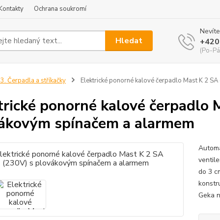
Kontakty
Ochrana soukromí
Nevíte
Hledat
+420
(Po-Pá
3. Čerpadla a stříkačky
Elektrické ponorné kalové čerpadlo Mast K 2 S
trické ponorné kalové čerpadlo 
ákovým spínačem a alarmem
Automa
ventile
do 3 c
konstru
Geka 