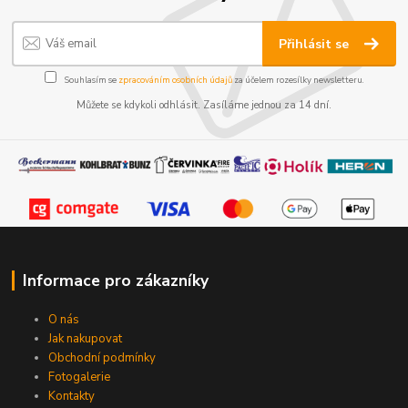
Přihlásit se
Souhlasím se
zpracováním osobních údajů
za účelem rozesílky newsletteru.
Můžete se kdykoli odhlásit. Zasíláme jednou za 14 dní.
Informace pro zákazníky
O nás
Jak nakupovat
Obchodní podmínky
Fotogalerie
Kontakty