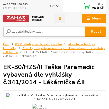
0
ks
+420 725 408 883
CZK
za
0 Kč
(Po-Pá, 8-16 hod.)
Menu
Hledat
Úvod
06. Prostředky pro záchranný systém
Zdravotnické brašny a
lékárničky
Ruksaky,tašky,kufry na obvazový materiál vybavené dle vyhlášky
č.341/2014
EK-30/HZS/II Taška Paramedic vybavená dle vyhlášky
č.341/2014 - Lékárnička č.II
EK-30/HZS/II Taška Paramedic
vybavená dle vyhlášky
č.341/2014 - Lékárnička č.II