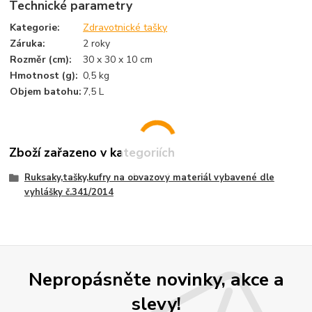
Technické parametry
Kategorie
:
Zdravotnické tašky
Záruka
:
2 roky
Rozměr (cm)
:
30 x 30 x 10 cm
Hmotnost (g)
:
0,5 kg
Objem batohu
:
7,5 L
Zboží zařazeno v kategoriích
Ruksaky,tašky,kufry na obvazový materiál vybavené dle
vyhlášky č.341/2014
Nepropásněte novinky, akce a
slevy!