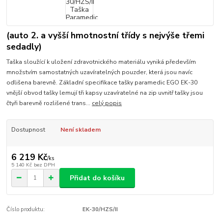
(auto 2. a vyšší hmotnostní třídy s nejvýše třemi
sedadly)
Taška sloužící k uložení zdravotnického materiálu vyniká především
množstvím samostatných uzavíratelných pouzder, která jsou navíc
odlišena barevně. Základní specifikace tašky paramedic EGO EK-30
vnější obvod tašky lemují tři kapsy uzavíratelné na zip uvnitř tašky jsou
čtyři barevně rozlišené trans...
celý popis
Dostupnost
Není skladem
6 219 Kč
/
ks
5 140 Kč
bez DPH
Přidat do košíku
Číslo produktu:
EK-30/HZS/II