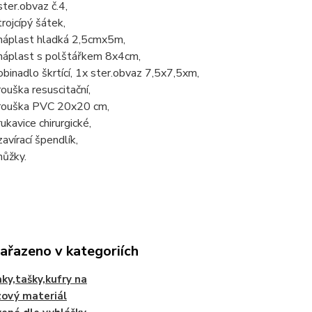
ster.obvaz č.4,
trojcípý šátek,
náplast hladká 2,5cmx5m,
náplast s polštářkem 8x4cm,
obinadlo škrtící, 1x ster.obvaz 7,5x7,5xm,
rouška resuscitační,
rouška PVC 20x20 cm,
rukavice chirurgické,
zavírací špendlík,
nůžky.
zařazeno v kategoriích
ky,tašky,kufry na
ový materiál