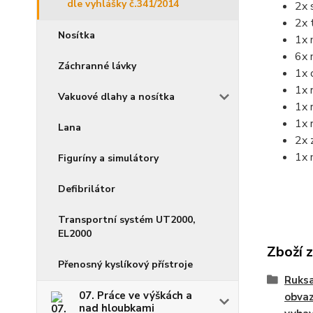
dle vyhlášky č.341/2014
2x 
2x 
Nosítka
1x 
6x 
Záchranné lávky
1x 
1x 
Vakuové dlahy a nosítka
1x 
1x 
Lana
2x 
1x 
Figuríny a simulátory
Defibrilátor
Transportní systém UT2000,
EL2000
Zboží 
Přenosný kyslíkový přístroje
Ruksa
07. Práce ve výškách a
obvaz
nad hloubkami