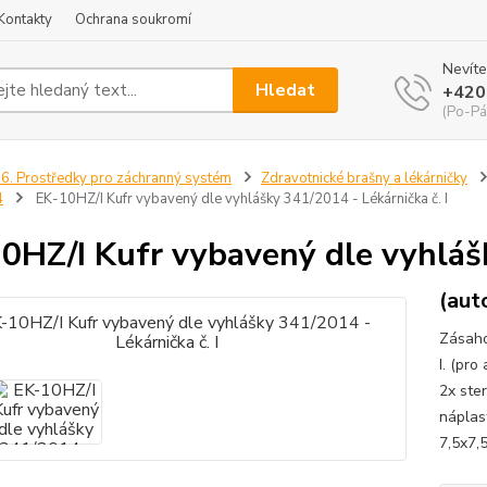
Kontakty
Ochrana soukromí
Nevíte
Hledat
+420
(Po-Pá
6. Prostředky pro záchranný systém
Zdravotnické brašny a lékárničky
4
EK-10HZ/I Kufr vybavený dle vyhlášky 341/2014 - Lékárnička č. I
0HZ/I Kufr vybavený dle vyhlášk
(aut
Zásaho
I. (pro
2x ster
náplas
7,5x7,