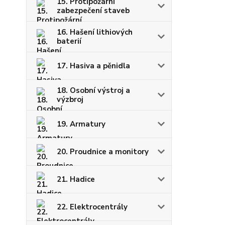
15. Protipožární
zabezpečení staveb
16. Hašení lithiových
baterií
17. Hasiva a pěnidla
18. Osobní výstroj a
výzbroj
19. Armatury
20. Proudnice a monitory
21. Hadice
22. Elektrocentrály