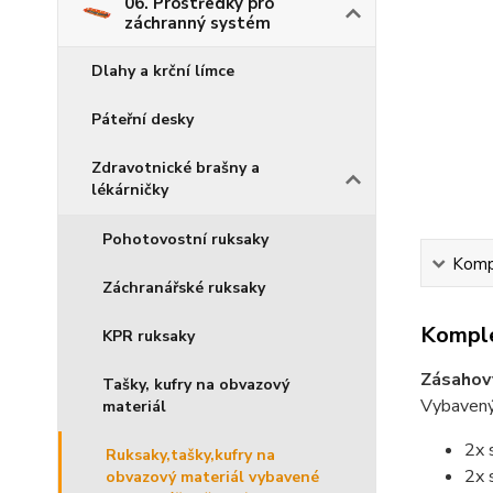
06. Prostředky pro
záchranný systém
Dlahy a krční límce
Páteřní desky
Zdravotnické brašny a
lékárničky
Pohotovostní ruksaky
Kompl
Záchranářské ruksaky
Komple
KPR ruksaky
Zásahový
Tašky, kufry na obvazový
Vybavený 
materiál
2x 
Ruksaky,tašky,kufry na
2x 
obvazový materiál vybavené