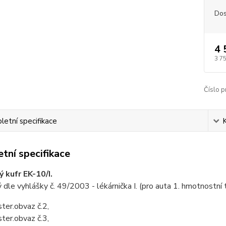
Dos
4 
3 7
Číslo p
etní specifikace
tní specifikace
 kufr EK-10/I.
dle vyhlášky č. 49/2003 - lékárnička I. (pro auta 1. hmotnostní t
ster.obvaz č.2,
ster.obvaz č.3,