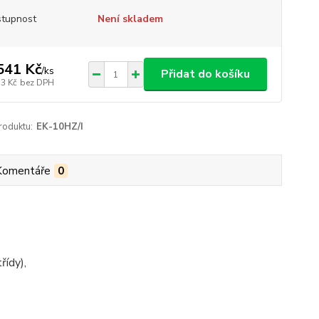
tupnost
Není skladem
541 Kč
/
ks
Přidat do košíku
53 Kč
bez DPH
roduktu:
EK-10HZ/I
Komentáře
0
řídy),