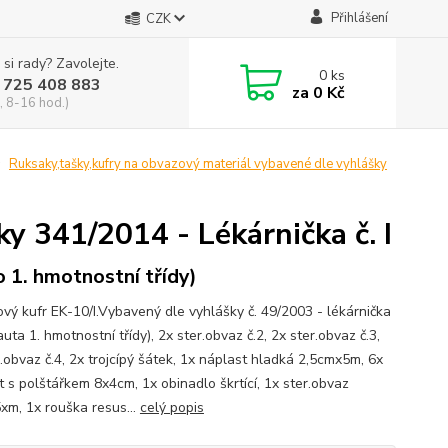
Přihlášení
CZK
 si rady? Zavolejte.
0
ks
 725 408 883
za
0 Kč
, 8-16 hod.)
Ruksaky,tašky,kufry na obvazový materiál vybavené dle vyhlášky
y 341/2014 - Lékárnička č. I
o 1. hmotnostní třídy)
vý kufr EK-10/I.Vybavený dle vyhlášky č. 49/2003 - lékárnička
 auta 1. hmotnostní třídy), 2x ster.obvaz č.2, 2x ster.obvaz č.3,
.obvaz č.4, 2x trojcípý šátek, 1x náplast hladká 2,5cmx5m, 6x
t s polštářkem 8x4cm, 1x obinadlo škrtící, 1x ster.obvaz
5xm, 1x rouška resus...
celý popis