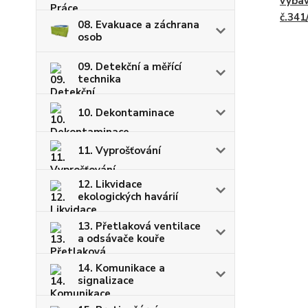
vybav
č.341
08. Evakuace a záchrana
osob
09. Detekční a měřící
technika
10. Dekontaminace
11. Vyprošťování
12. Likvidace
ekologických havárií
13. Přetlaková ventilace
a odsávače kouře
14. Komunikace a
signalizace