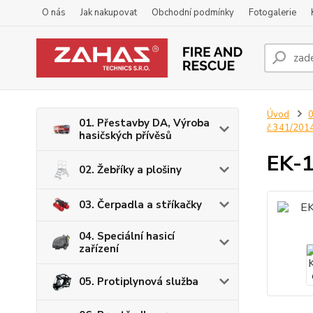
O nás
Jak nakupovat
Obchodní podmínky
Fotogalerie
Úvod
0
01. Přestavby DA, Výroba
č.341/201
hasičských přívěsů
EK-1
02. Žebříky a plošiny
03. Čerpadla a stříkačky
04. Speciální hasicí
zařízení
05. Protiplynová služba