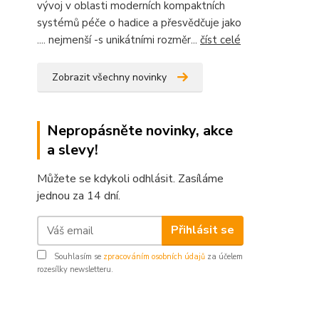
vývoj v oblasti moderních kompaktních
systémů péče o hadice a přesvědčuje jako
.... nejmenší -s unikátními rozměr...
číst celé
Zobrazit všechny novinky
Nepropásněte novinky, akce
a slevy!
Můžete se kdykoli odhlásit. Zasíláme
jednou za 14 dní.
Přihlásit se
Souhlasím se
zpracováním osobních údajů
za účelem
rozesílky newsletteru.