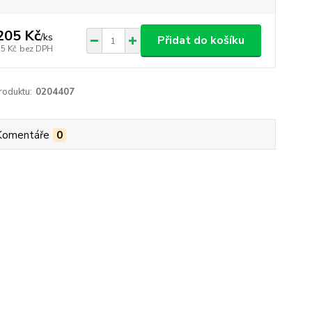
205 Kč
/
ks
Přidat do košíku
75 Kč
bez DPH
roduktu:
0204407
Komentáře
0