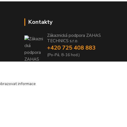
Kontakty
Zákaznická podpora ZAHAS
TECHNICS s.r.o.
+420 725 408 883
1
(Po-Pá, 8-16 hod.)
1
info@zahas-technics.eu
obrazovat informace
Vytvořeno na
Eshop-rychle.cz