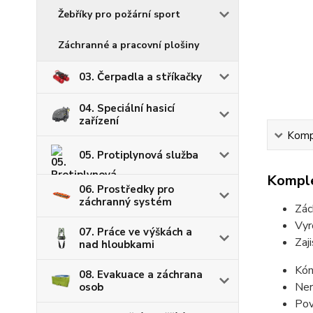
Žebříky pro požární sport
Záchranné a pracovní plošiny
03. Čerpadla a stříkačky
04. Speciální hasicí
zařízení
Kompl
05. Protiplynová služba
Komple
06. Prostředky pro
záchranný systém
Zác
Vyr
07. Práce ve výškách a
Zaj
nad hloubkami
Kón
08. Evakuace a záchrana
Ner
osob
Pov