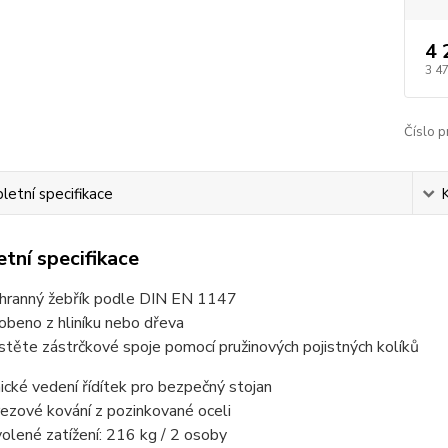
4 
3 4
Číslo p
etní specifikace
tní specifikace
hranný žebřík podle DIN EN 1147
obeno z hliníku nebo dřeva
istěte zástrčkové spoje pomocí pružinových pojistných kolíků
ické vedení řídítek pro bezpečný stojan
ezové kování z pozinkované oceli
olené zatížení: 216 kg / 2 osoby