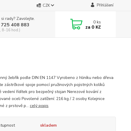
Přihlášení
CZK
 si rady? Zavolejte.
0
ks
 725 408 883
za
0 Kč
, 8-16 hod.)
nný žebřík podle DIN EN 1147 Vyrobeno z hliníku nebo dřeva
ěte zástrčkové spoje pomocí pružinových pojistných kolíků
é vedení řídítek pro bezpečný stojan Nerezové kování z
ované oceli Povolené zatížení: 216 kg / 2 osoby Kolejnice
né z prstově p...
celý popis
tupnost
skladem