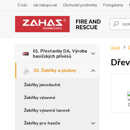
O nás
Jak nakupovat
Obchodní podmínky
Fotogalerie
Úvod
0
01. Přestavby DA, Výroba
hasičských přívěsů
Dřev
02. Žebříky a plošiny
Žebříky jenoduché
Žebříky výsuvné
Žebříky výsuvné lanové
Žebříky pro hasiče