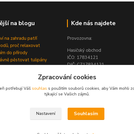
ější na blogu
Kde nás najdete
ví na zahradu patří
Provozovna:
odů, proč relaxovat
Hasičský obchod
ím do přírody
IČO: 1783412
rávně pěstovat tulipány
DIČ: CZ1783412
ně generovaný článek
Hodolanská 805/30
Zpracování cookies
779 00 Olomouc
Česká Republika
eři potřebují Váš
souhlas
s použitím souborů cookies, aby Vám mohli z
týkající se Vašich zájmů.
Souhlasím
Nastavení