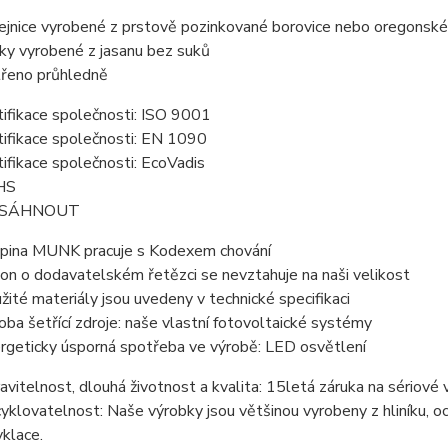
ejnice vyrobené z prstově pozinkované borovice nebo oregonské
čky vyrobené z jasanu bez suků
řeno průhledně
tifikace společnosti: ISO 9001
tifikace společnosti: EN 1090
tifikace společnosti: EcoVadis
HS
SÁHNOUT
pina MUNK pracuje s Kodexem chování
on o dodavatelském řetězci se nevztahuje na naši velikost
žité materiály jsou uvedeny v technické specifikaci
oba šetřící zdroje: naše vlastní fotovoltaické systémy
rgeticky úsporná spotřeba ve výrobě: LED osvětlení
avitelnost, dlouhá životnost a kvalita: 15letá záruka na sériov
yklovatelnost: Naše výrobky jsou většinou vyrobeny z hliníku, oc
yklace.