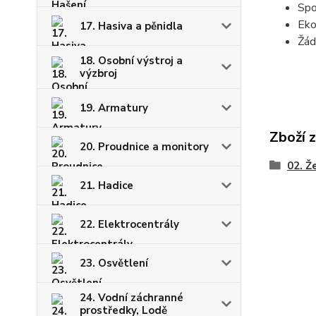
Spo
Eko
17. Hasiva a pěnidla
Žád
18. Osobní výstroj a
výzbroj
19. Armatury
Zboží 
20. Proudnice a monitory
02. Ž
21. Hadice
22. Elektrocentrály
23. Osvětlení
24. Vodní záchranné
prostředky, Lodě