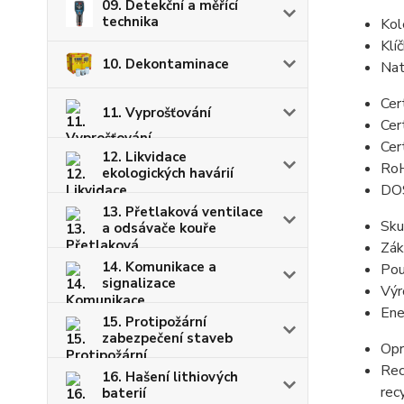
09. Detekční a měřící
technika
Kol
Klí
10. Dekontaminace
Nat
Cer
11. Vyprošťování
Cer
Cer
12. Likvidace
Ro
ekologických havárií
DO
13. Přetlaková ventilace
Sku
a odsávače kouře
Zák
14. Komunikace a
Pou
signalizace
Výr
Ene
15. Protipožární
zabezpečení staveb
Opr
Rec
16. Hašení lithiových
rec
baterií