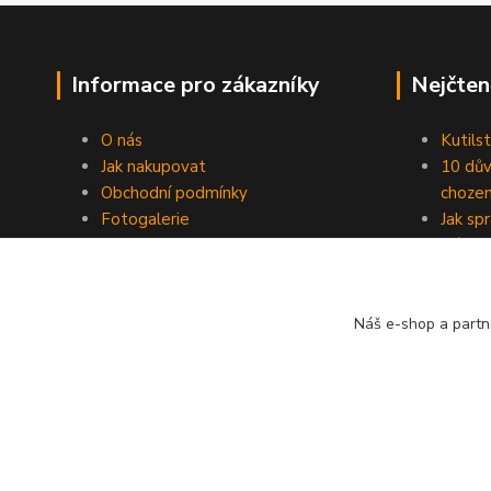
Informace pro zákazníky
Nejčten
O nás
Kutilst
Jak nakupovat
10 dův
Obchodní podmínky
chozen
Fotogalerie
Jak sp
Kontakty
Náhod
Blog
Náš e-shop a partn
© ZAHAS TECHNICS s.r.o. 2023