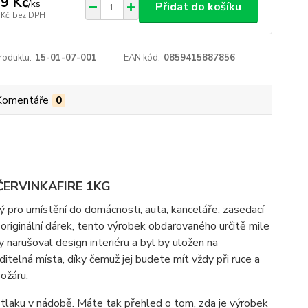
9 Kč
/
ks
Přidat do košíku
 Kč
bez DPH
roduktu:
15-01-07-001
EAN kód:
0859415887856
Komentáře
0
í ČERVINKAFIRE 1KG
ný pro umístění do domácnosti, auta, kanceláře, zasedací
riginální dárek, tento výrobek obdarovaného určitě mile
y narušoval design interiéru a byl by uložen na
itelná místa, díky čemuž jej budete mít vždy při ruce a
ožáru.
tlaku v nádobě. Máte tak přehled o tom, zda je výrobek