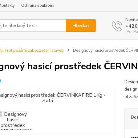
Kontakty
Ochrana soukromí
Nevíte
Hledat
+420
(Po-Pá
5. Protipožární zabezpečení staveb
Designový hasicí prostředek ČERVI
gnový hasicí prostředek ČERVIN
Design
designo
el.zař
Dos