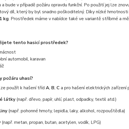
 a bude v případě požáru opravdu funkční. Po použití jej lze znov
tový díl, který by byl snadno poškoditelný. Díky nízké hmotnost
1 kg
. Prostředek máme v nabídce také ve variantě stříbrné a m
ijete tento hasicí prostředek?
mácnost
bní automobil, karavan
áž
dy požáru uhasí?
ze použít k hašení tříd
A
,
B
,
C
a pro hašení elektrických zařízen
é látky
(např. dřevo, papír, uhlí, plast, odpadky, textil atd.)
liny
(např. pohonné hmoty, lepidla, laky, alkohol, rozpouštědla)
y
(např. metan, propan, butan, acetylen, vodík, LPG)