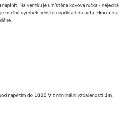
u naplnit. Na ventilu je umístěna kovová ručka - nejedná
i je možné výrobek umístit například do auta. Hmotnost
ěděné.
í pod napětím do
1000 V
z minimální vzdálenosti
1m
.