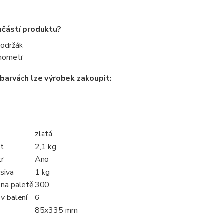
učástí produktu?
održák
nometr
 barvách lze výrobek zakoupit:
zlatá
t
2,1 kg
r
Ano
siva
1 kg
 na paletě
300
v balení
6
85x335 mm