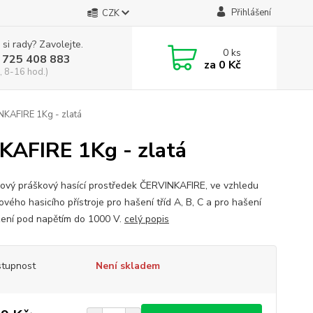
Přihlášení
CZK
 si rady? Zavolejte.
0
ks
 725 408 883
za
0 Kč
, 8-16 hod.)
NKAFIRE 1Kg - zlatá
KAFIRE 1Kg - zlatá
ový práškový hasící prostředek ČERVINKAFIRE, ve vzhledu
vého hasicího přístroje pro hašení tříd A, B, C a pro hašení
ízení pod napětím do 1000 V.
celý popis
tupnost
Není skladem