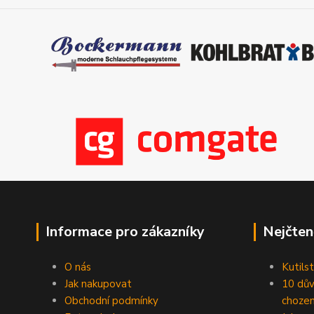
Informace pro zákazníky
Nejčten
O nás
Kutilst
Jak nakupovat
10 dův
Obchodní podmínky
chozen