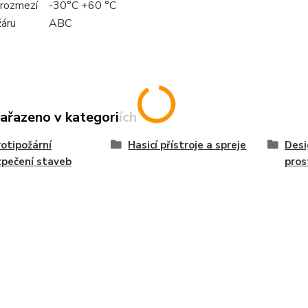
 rozmezí
-30°C +60 °C
žáru
ABC
zařazeno v kategoriích
rotipožární
Hasicí přístroje a spreje
Desi
pečení staveb
pros