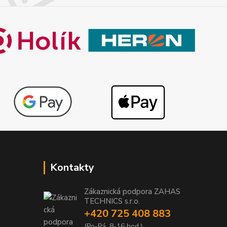
Kontakty
Zákaznická podpora ZAHAS
TECHNICS s.r.o.
+420 725 408 883
1
(Po-Pá, 8-16 hod.)