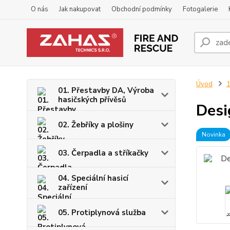
O nás
Jak nakupovat
Obchodní podmínky
Fotogalerie
Úvod
1
01. Přestavby DA, Výroba
hasičských přívěsů
Desi
02. Žebříky a plošiny
Novinka
03. Čerpadla a stříkačky
04. Speciální hasicí
zařízení
05. Protiplynová služba