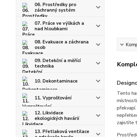
06. Prostředky pro
záchranný systém
07. Práce ve výškách a
nad hloubkami
08. Evakuace a záchrana
Kompl
osob
09. Detekční a měřící
Komple
technika
10. Dekontaminace
Designo
Tento has
11. Vyprošťování
místnosti
překvapí.
12. Likvidace
nepřehled
ekologických havárií
zajistíte
13. Přetlaková ventilace
Prostřede