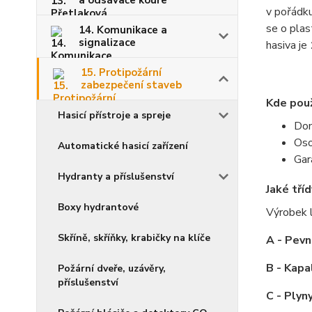
a odsávače kouře
v pořádku
se o plas
14. Komunikace a
signalizace
hasiva je
15. Protipožární
zabezpečení staveb
Kde použ
Hasicí přístroje a spreje
Do
Oso
Automatické hasicí zařízení
Gar
Hydranty a příslušenství
Jaké tří
Boxy hydrantové
Výrobek l
Skříně, skříňky, krabičky na klíče
A - Pevn
B - Kapa
Požární dveře, uzávěry,
příslušenství
C - Plyn