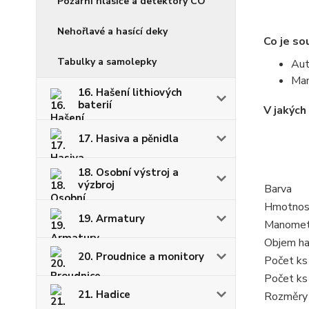
Požární hlásiče a detektory CO
Nehořlavé a hasící deky
Co je so
Tabulky a samolepky
Aut
Ma
16. Hašení lithiových
baterií
V jakých
17. Hasiva a pěnidla
18. Osobní výstroj a
výzbroj
Barva
Hmotnos
19. Armatury
Manomet
Objem ha
20. Proudnice a monitory
Počet ks
Počet ks 
21. Hadice
Rozměry