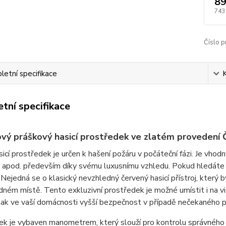
89
743
Číslo p
etní specifikace
tní specifikace
vý práškový hasicí prostředek ve zlatém proveden
icí prostředek je určen k hašení požáru v počáteční fázi. Je vhod
 apod. především díky svému luxusnímu vzhledu. Pokud hledáte o
 Nejedná se o klasický nevzhledný červený hasicí přístroj, který b
ném místě. Tento exkluzivní prostředek je možné umístit i na vid
 tak ve vaší domácnosti vyšší bezpečnost v případě nečekaného p
k je vybaven manometrem, který slouží pro kontrolu správného 