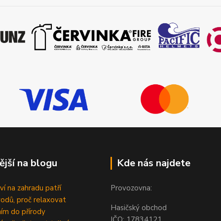
ější na blogu
Kde nás najdete
ví na zahradu patří
Provozovna:
odů, proč relaxovat
Hasičský obchod
ím do přírody
IČO: 1783412