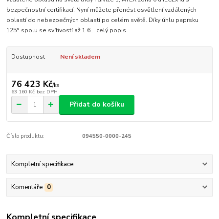
bezpečnostní certifikací. Nyní můžete přenést osvětlení vzdálených
oblastí do nebezpečných oblastí po celém světě. Díky úhlu paprsku
125° spolu se svítivostí až 1 6...
celý popis
Dostupnost
Není skladem
76 423 Kč
/
ks
63 160 Kč
bez DPH
Přidat do košíku
Číslo produktu:
094550-0000-245
Kompletní specifikace
Komentáře
0
Kompletní specifikace