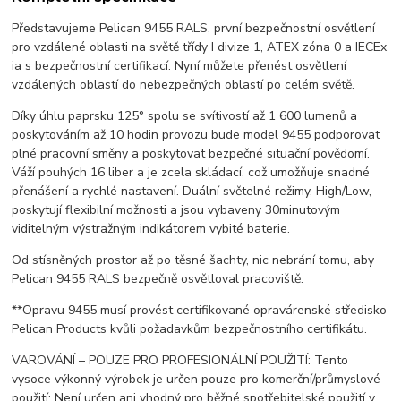
Představujeme Pelican 9455 RALS, první bezpečnostní osvětlení
pro vzdálené oblasti na světě třídy I divize 1, ATEX zóna 0 a IECEx
ia s bezpečnostní certifikací. Nyní můžete přenést osvětlení
vzdálených oblastí do nebezpečných oblastí po celém světě.
Díky úhlu paprsku 125° spolu se svítivostí až 1 600 lumenů a
poskytováním až 10 hodin provozu bude model 9455 podporovat
plné pracovní směny a poskytovat bezpečné situační povědomí.
Váží pouhých 16 liber a je zcela skládací, což umožňuje snadné
přenášení a rychlé nastavení. Duální světelné režimy, High/Low,
poskytují flexibilní možnosti a jsou vybaveny 30minutovým
viditelným výstražným indikátorem vybité baterie.
Od stísněných prostor až po těsné šachty, nic nebrání tomu, aby
Pelican 9455 RALS bezpečně osvětloval pracoviště.
**Opravu 9455 musí provést certifikované opravárenské středisko
Pelican Products kvůli požadavkům bezpečnostního certifikátu.
VAROVÁNÍ – POUZE PRO PROFESIONÁLNÍ POUŽITÍ: Tento
vysoce výkonný výrobek je určen pouze pro komerční/průmyslové
použití; Není určen ani vhodný pro běžné spotřebitelské použití v