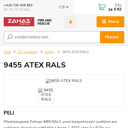
0
ks
+420 725 408 883
CZK
za
0 Kč
(Po-Pá, 8-16 hod.)
Menu
Hledat
Úvod
23. Osvětlení
Svítiny
9455 ATEX RALS
9455 ATEX RALS
PELI
Představujeme Pelican 9455 RALS, první bezpečnostní osvětlení pro
vzdálené oblasti na světě třídy I divize 1, ATEX zóna 0 a IECEx ia s