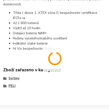
domácnosti.
Třída I, divize 1, ATEX zóna 0, bezpečnostní certifikace
IECEx ia
Až 1 600 lumenů
Výdrž až 10 hodin
Dobíjecí baterie NiMH
Režimy vysokého/slabého osvětlení
Indikátor slabé baterie
Hi Vis bezpečnostní žlutá
Zboží zařazeno v kategoriích
Svítiny
PELI