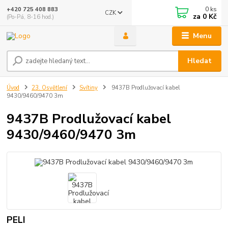
0
ks
+420 725 408 883
CZK
za
0 Kč
(Po-Pá, 8-16 hod.)
Menu
Hledat
Úvod
23. Osvětlení
Svítiny
9437B Prodlužovací kabel
9430/9460/9470 3m
9437B Prodlužovací kabel
9430/9460/9470 3m
PELI