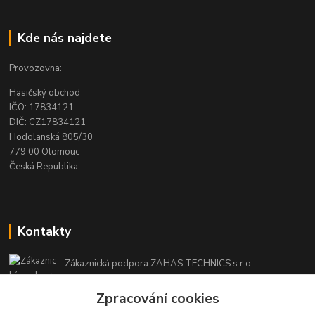
Kde nás najdete
Provozovna:
Hasičský obchod
IČO: 17834121
DIČ: CZ17834121
Hodolanská 805/30
779 00 Olomouc
Česká Republika
Kontakty
Zákaznická podpora ZAHAS TECHNICS s.r.o.
+420 725 408 883
(Po-Pá, 8-16 hod.)
Zpracování cookies