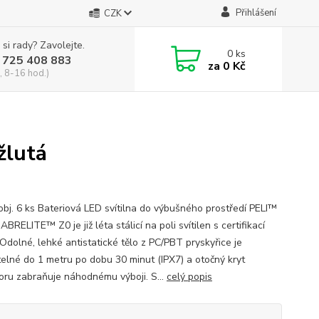
Přihlášení
CZK
 si rady? Zavolejte.
0
ks
 725 408 883
za
0 Kč
, 8-16 hod.)
žlutá
I
obj. 6 ks Bateriová LED svítilna do výbušného prostředí PELI™
BRELITE™ Z0 je již léta stálicí na poli svítilen s certifikací
Odolné, lehké antistatické tělo z PC/PBT pryskyřice je
telné do 1 metru po dobu 30 minut (IPX7) a otočný kryt
toru zabraňuje náhodnému výboji. S...
celý popis