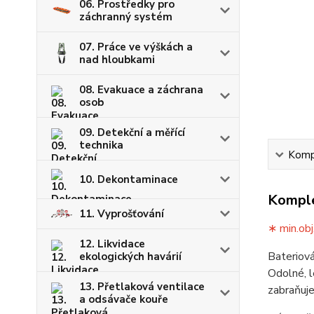
06. Prostředky pro
záchranný systém
07. Práce ve výškách a
nad hloubkami
08. Evakuace a záchrana
osob
09. Detekční a měřící
technika
Kompl
10. Dekontaminace
Komple
11. Vyprošťování
∗ min.obj
12. Likvidace
Bateriová
ekologických havárií
Odolné, l
13. Přetlaková ventilace
zabraňuj
a odsávače kouře