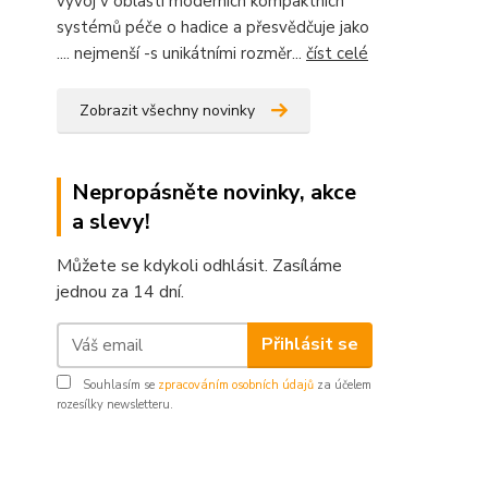
vývoj v oblasti moderních kompaktních
systémů péče o hadice a přesvědčuje jako
.... nejmenší -s unikátními rozměr...
číst celé
Zobrazit všechny novinky
Nepropásněte novinky, akce
a slevy!
Můžete se kdykoli odhlásit. Zasíláme
jednou za 14 dní.
Přihlásit se
Souhlasím se
zpracováním osobních údajů
za účelem
rozesílky newsletteru.