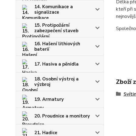
Délka pře
14. Komunikace a
kteří při
signalizace
nejnovějš
15. Protipožární
Společnos
zabezpečení staveb
16. Hašení lithiových
baterií
17. Hasiva a pěnidla
18. Osobní výstroj a
Zboží 
výzbroj
Svíti
19. Armatury
20. Proudnice a monitory
21. Hadice