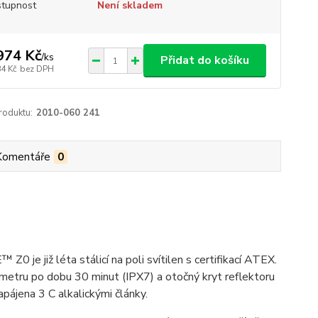
tupnost
Není skladem
974 Kč
/
ks
Přidat do košíku
84 Kč
bez DPH
roduktu:
2010-060 241
Komentáře
0
e již léta stálicí na poli svítilen s certifikací ATEX.
 metru po dobu 30 minut (IPX7) a otočný kryt reflektoru
jena 3 C alkalickými články.