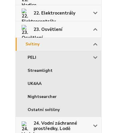
22. Elektrocentrály
23. Osvětlení
Svítiny
PELI
Streamlight
UK4AA
Nightsearcher
Ostatní svítilny
24. Vodní záchranné
prostředky, Lodě