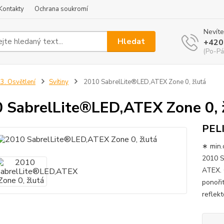
Kontakty
Ochrana soukromí
Nevíte
Hledat
+420
(Po-Pá
3. Osvětlení
Svítiny
2010 SabrelLite®LED,ATEX Zone 0, žlutá
 SabrelLite®LED,ATEX Zone 0, 
PEL
∗ min.
2010 SA
ATEX. 
ponoři
reflek