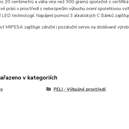
s 20 centimetrů a váha více než 300 gramů společně s certifik
 své práci v prostředí s nebezpečím výbuchu ocení spolehlivou sv
í LED technologií. Napájení pomocí 3 alkalických C článků zajišťu
t MIPESA zajišťuje záruční i pozáruční servis na dodávané výro
zařazeno v kategoriích
ny
PELI - Výbušné prostředí