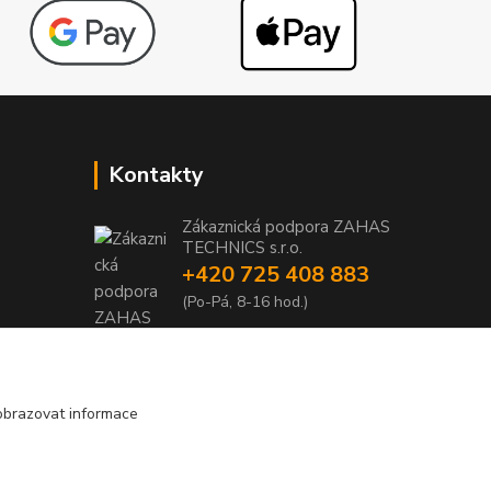
Kontakty
Zákaznická podpora ZAHAS
TECHNICS s.r.o.
+420 725 408 883
1
(Po-Pá, 8-16 hod.)
1
info@zahas-technics.eu
obrazovat informace