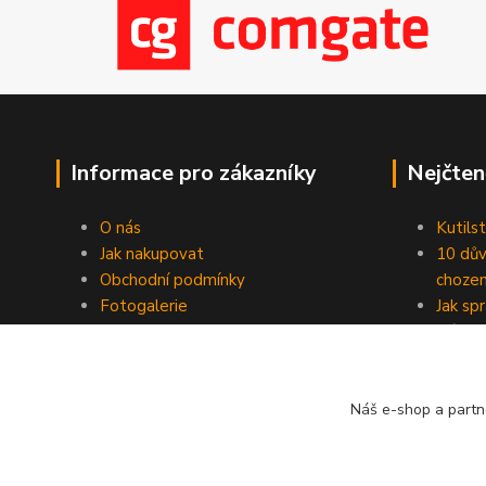
Informace pro zákazníky
Nejčten
O nás
Kutilst
Jak nakupovat
10 dův
Obchodní podmínky
chozen
Fotogalerie
Jak sp
Kontakty
Náhod
Blog
Náš e-shop a partn