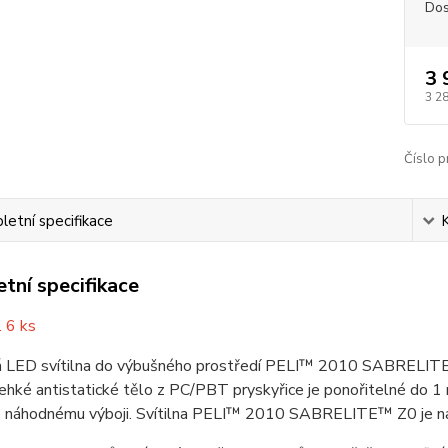
Dos
3 
3 2
Číslo p
etní specifikace
tní specifikace
. 6 ks
 LED svítilna do výbušného prostředí PELI™ 2010 SABRELITE™ Z0 j
ehké antistatické tělo z PC/PBT pryskyřice je ponořitelné do 1
e náhodnému výboji. Svítilna PELI™ 2010 SABRELITE™ Z0 je napá