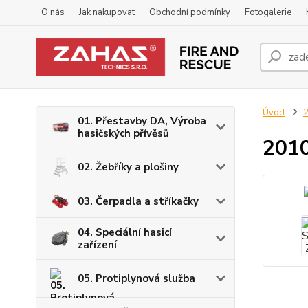
O nás
Jak nakupovat
Obchodní podmínky
Fotogalerie
Úvod
2
01. Přestavby DA, Výroba
hasičských přívěsů
2010
02. Žebříky a plošiny
03. Čerpadla a stříkačky
04. Speciální hasicí
zařízení
05. Protiplynová služba