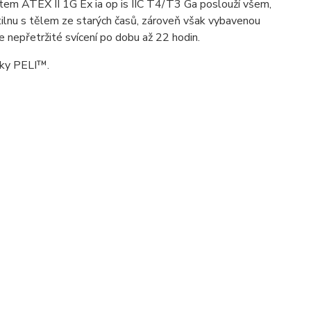
átem ATEX II 1G Ex ia op is IIC T4/T3 Ga poslouží všem,
ítilnu s tělem ze starých časů, zároveň však vybavenou
je nepřetržité svícení po dobu až 22 hodin.
bky PELI™.